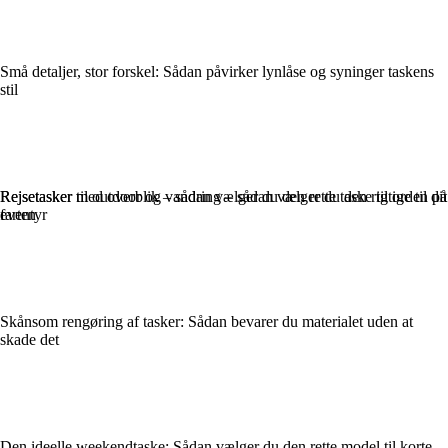
Små detaljer, stor forskel: Sådan påvirker lynlåse og syninger taskens
stil
Rejsetasker med overblik – sådan vælger du den rette taske til orden på
Rejsetasker til outdoor og vandring – sådan vælger du den rigtige til dit
farten
eventyr
Skånsom rengøring af tasker: Sådan bevarer du materialet uden at
skade det
Den ideelle weekendtaske: Sådan vælger du den rette model til korte