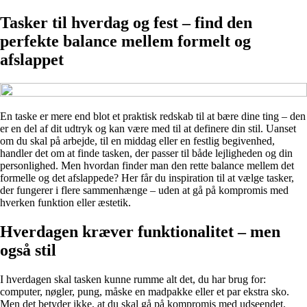
Tasker til hverdag og fest – find den
perfekte balance mellem formelt og
afslappet
En taske er mere end blot et praktisk redskab til at bære dine ting – den
er en del af dit udtryk og kan være med til at definere din stil. Uanset
om du skal på arbejde, til en middag eller en festlig begivenhed,
handler det om at finde tasken, der passer til både lejligheden og din
personlighed. Men hvordan finder man den rette balance mellem det
formelle og det afslappede? Her får du inspiration til at vælge tasker,
der fungerer i flere sammenhænge – uden at gå på kompromis med
hverken funktion eller æstetik.
Hverdagen kræver funktionalitet – men
også stil
I hverdagen skal tasken kunne rumme alt det, du har brug for:
computer, nøgler, pung, måske en madpakke eller et par ekstra sko.
Men det betyder ikke, at du skal gå på kompromis med udseendet.