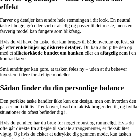
effekt
Farver og detaljer kan ændre hele stemningen i dit look. En neutral
taske i beige, grå eller sort er alsidig og passer til det meste, mens en
farverig model kan fungere som blikfang.
Hvis du vil have én taske, der kan bruges til både hverdag og fest, så
gå efter
enkle linjer og diskrete detaljer
. Du kan altid pifte den op
med et
silketørklæde bundet om hanken
eller en
aftagelig rem
i en
kontrastfarve.
Små ændringer kan gøre, at tasken føles ny – uden at du behøver
investere i flere forskellige modeller.
Sådan finder du din personlige balance
Den perfekte taske handler ikke kun om design, men om hvordan den
passer ind i dit liv. Tænk over, hvad du faktisk bruger den til, og hvilke
situationer du oftest befinder dig i.
Hvis du pendler, har du brug for noget robust og rummeligt. Hvis du
ofte går direkte fra arbejde til sociale arrangementer, er fleksibilitet
vigtig. Og hvis du elsker at udtrykke dig gennem mode, kan tasken