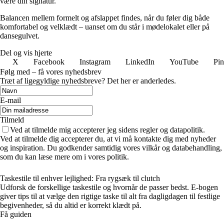
være din signatur.
Balancen mellem formelt og afslappet findes, når du føler dig både
komfortabel og velklædt – uanset om du står i mødelokalet eller på
dansegulvet.
Del og vis hjerte
X
Facebook
Instagram
LinkedIn
YouTube
Pin
Følg med – få vores nyhedsbrev
Træt af ligegyldige nyhedsbreve? Det her er anderledes.
E-mail
Tilmeld
Ved at tilmelde mig accepterer jeg sidens regler og datapolitik.
Ved at tilmelde dig accepterer du, at vi må kontakte dig med nyheder
og inspiration. Du godkender samtidig vores vilkår og databehandling,
som du kan læse mere om i vores politik.
Taskestile til enhver lejlighed: Fra rygsæk til clutch
Udforsk de forskellige taskestile og hvornår de passer bedst. E-bogen
giver tips til at vælge den rigtige taske til alt fra dagligdagen til festlige
begivenheder, så du altid er korrekt klædt på.
Få guiden