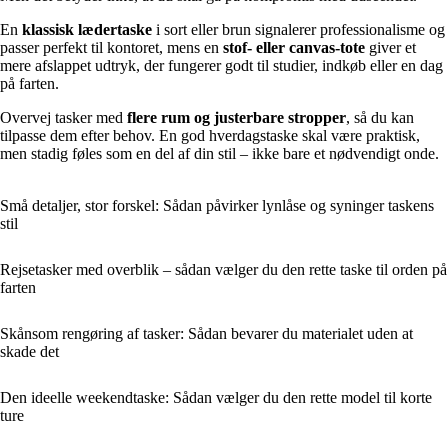
En
klassisk lædertaske
i sort eller brun signalerer professionalisme og
passer perfekt til kontoret, mens en
stof- eller canvas-tote
giver et
mere afslappet udtryk, der fungerer godt til studier, indkøb eller en dag
på farten.
Overvej tasker med
flere rum og justerbare stropper
, så du kan
tilpasse dem efter behov. En god hverdagstaske skal være praktisk,
men stadig føles som en del af din stil – ikke bare et nødvendigt onde.
Små detaljer, stor forskel: Sådan påvirker lynlåse og syninger taskens
stil
Rejsetasker med overblik – sådan vælger du den rette taske til orden på
farten
Skånsom rengøring af tasker: Sådan bevarer du materialet uden at
skade det
Den ideelle weekendtaske: Sådan vælger du den rette model til korte
ture