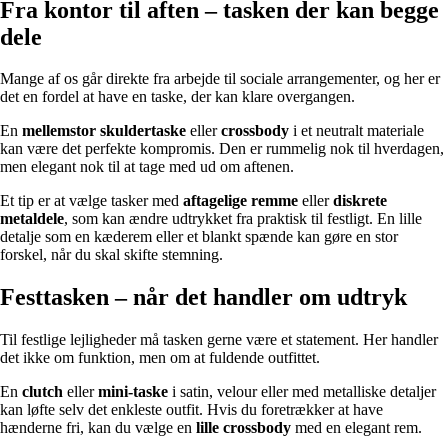
Fra kontor til aften – tasken der kan begge
dele
Mange af os går direkte fra arbejde til sociale arrangementer, og her er
det en fordel at have en taske, der kan klare overgangen.
En
mellemstor skuldertaske
eller
crossbody
i et neutralt materiale
kan være det perfekte kompromis. Den er rummelig nok til hverdagen,
men elegant nok til at tage med ud om aftenen.
Et tip er at vælge tasker med
aftagelige remme
eller
diskrete
metaldele
, som kan ændre udtrykket fra praktisk til festligt. En lille
detalje som en kæderem eller et blankt spænde kan gøre en stor
forskel, når du skal skifte stemning.
Festtasken – når det handler om udtryk
Til festlige lejligheder må tasken gerne være et statement. Her handler
det ikke om funktion, men om at fuldende outfittet.
En
clutch
eller
mini-taske
i satin, velour eller med metalliske detaljer
kan løfte selv det enkleste outfit. Hvis du foretrækker at have
hænderne fri, kan du vælge en
lille crossbody
med en elegant rem.