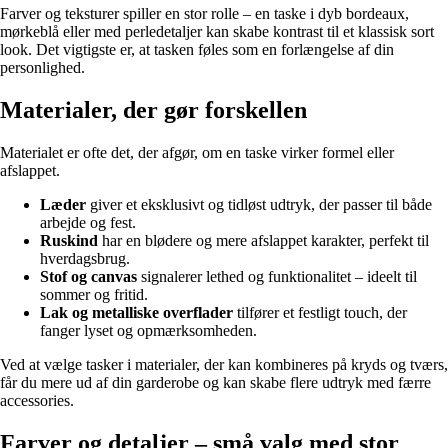
Farver og teksturer spiller en stor rolle – en taske i dyb bordeaux,
mørkeblå eller med perledetaljer kan skabe kontrast til et klassisk sort
look. Det vigtigste er, at tasken føles som en forlængelse af din
personlighed.
Materialer, der gør forskellen
Materialet er ofte det, der afgør, om en taske virker formel eller
afslappet.
Læder
giver et eksklusivt og tidløst udtryk, der passer til både
arbejde og fest.
Ruskind
har en blødere og mere afslappet karakter, perfekt til
hverdagsbrug.
Stof og canvas
signalerer lethed og funktionalitet – ideelt til
sommer og fritid.
Lak og metalliske overflader
tilfører et festligt touch, der
fanger lyset og opmærksomheden.
Ved at vælge tasker i materialer, der kan kombineres på kryds og tværs,
får du mere ud af din garderobe og kan skabe flere udtryk med færre
accessories.
Farver og detaljer – små valg med stor